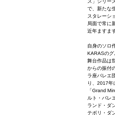
ス」シリー
で、新たな
スタレーシ
局面で常に
近年ますま
自身のソロ
KARASの
舞台作品は
からの振付
ラ座バレエ
り、2017
「Grand 
ルト・バレ
ランド・ダ
テボリ・ダ