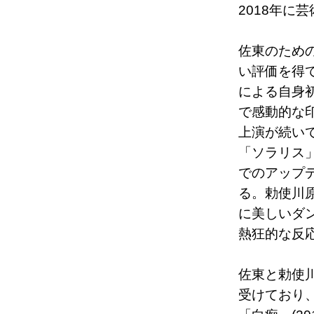
2018年に
佐東のため
い評価を得て
による自身初
で感動的な
上演が続い
「ソラリス
でのアップ
る。勅使川
に美しいダ
熱狂的な反
佐東と勅使
受けており、「