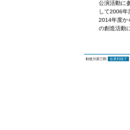
公演活動に
して2006
2014年度
の創造活動にも
勅使川原三郎
佐東利穂子