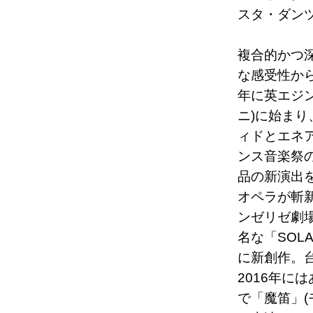
スタ・ダン
複合的かつ
な感受性から
年に英エジ
ニ)に始ま
ィドとエネ
ンス音楽祭
品の新演出
オペラが斬新
ンゼリゼ劇
名な「SOL
に新創作。
2016年に
で「魔笛」