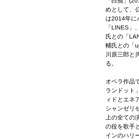
「白痴」(20
めとして、
は2014年
「LINES
氏との「LA
輔氏との「
川原三郎と
る。
オペラ作品で
ランドット」
ィドとエネア
シャンゼリ
上の全ての演
の役を歌手
インのハリ