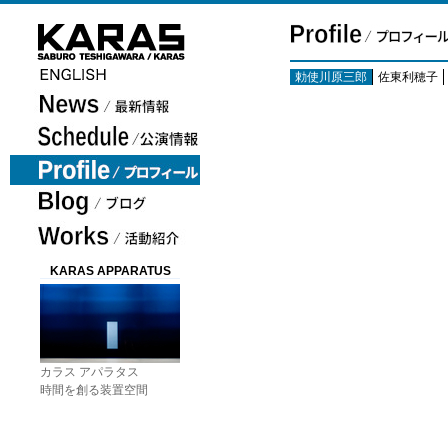
勅使川原三郎
佐東利穂子
KARAS APPARATUS
カラス アパラタス
時間を創る装置空間