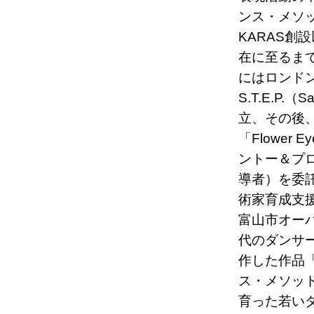
ンス・メソ
KARAS創
在に至るまで
にはロンド
S.T.E.P.（S
立、その後
「Flower
ントー＆プ
導者）を委託
術家育成支援
富山市オー
代のダンサ
作した作品
ス・メソッ
育った若い