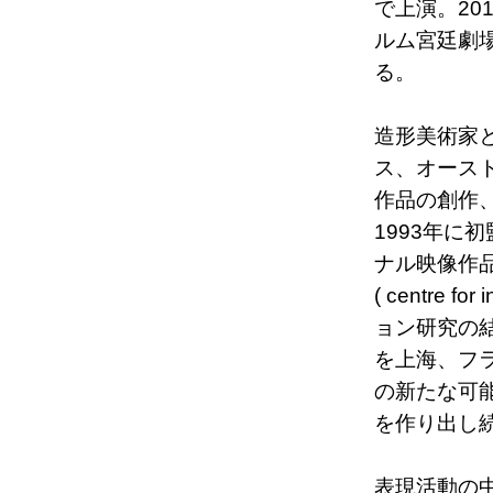
で上演。20
ルム宮廷劇
る。
造形美術家
ス、オース
作品の創作
1993年に
ナル映像作品
( centre f
ョン研究の結果
を上海、フ
の新たな可
を作り出し
表現活動の