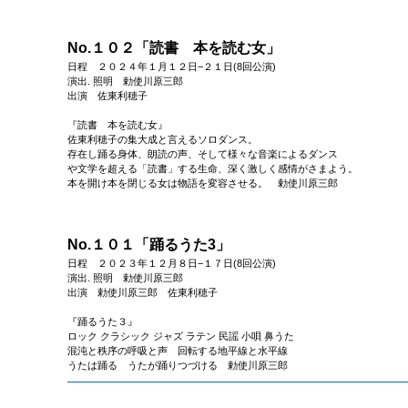
No.１０２「読書 本を読む女」
日程 ２０２４年１月１２日−２１日(8回公演)
演出. 照明 勅使川原三郎
出演 佐東利穂子
『読書 本を読む女』
佐東利穂子の集大成と言えるソロダンス。
存在し踊る身体、朗読の声、そして様々な音楽によるダンス
や文学を超える「読書」する生命、深く激しく感情がさまよう。
本を開け本を閉じる女は物語を変容させる。 勅使川原三郎
No.１０１「踊るうた3」
日程 ２０２３年１２月８日−１７日(8回公演)
演出. 照明 勅使川原三郎
出演 勅使川原三郎 佐東利穂子
『踊るうた３』
ロック クラシック ジャズ ラテン 民謡 小唄 鼻うた
混沌と秩序の呼吸と声 回転する地平線と水平線
うたは踊る うたが踊りつづける 勅使川原三郎