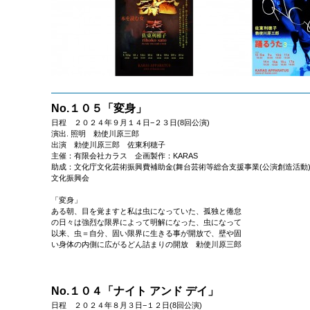
No.１０５「変身」
日程 ２０２４年９月１４日−２３日(8回公演)
演出. 照明 勅使川原三郎
出演 勅使川原三郎 佐東利穂子
主催：有限会社カラス 企画製作：KARAS
助成：文化庁文化芸術振興費補助金(舞台芸術等総合支援事業(公演創造活動
文化振興会
「変身」
ある朝、目を覚ますと私は虫になっていた、孤独と倦怠
の日々は強烈な限界によって明解になった、虫になって
以来、虫＝自分、固い限界に生きる事が開放で、壁や固
い身体の内側に広がるどん詰まりの開放 勅使川原三郎
No.１０４「ナイト アンド デイ」
日程 ２０２４年８月３日−１２日(8回公演)