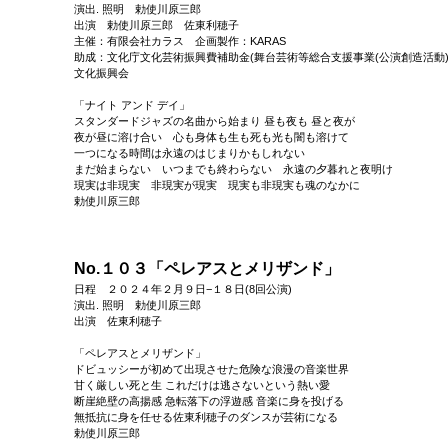
演出. 照明 勅使川原三郎
出演 勅使川原三郎 佐東利穂子
主催：有限会社カラス 企画製作：KARAS
助成：文化庁文化芸術振興費補助金(舞台芸術等総合支援事業(公演創造活動
文化振興会
「ナイト アンド デイ」
スタンダードジャズの名曲から始まり 昼も夜も 昼と夜が
夜が昼に溶け合い 心も身体も生も死も光も闇も溶けて
一つになる時間は永遠のはじまりかもしれない
まだ始まらない いつまでも終わらない 永遠の夕暮れと夜明け
現実は非現実 非現実が現実 現実も非現実も魂のなかに
勅使川原三郎
No.１０３「ペレアスとメリザンド」
日程 ２０２４年２月９日−１８日(8回公演)
演出. 照明 勅使川原三郎
出演 佐東利穂子
「ペレアスとメリザンド」
ドビュッシーが初めて出現させた危険な浪漫の音楽世界
甘く厳しい死と生 これだけは逃さないという熱い愛
断崖絶壁の高揚感 急転落下の浮遊感 音楽に身を投げる
無抵抗に身を任せる佐東利穂子のダンスが芸術になる
勅使川原三郎