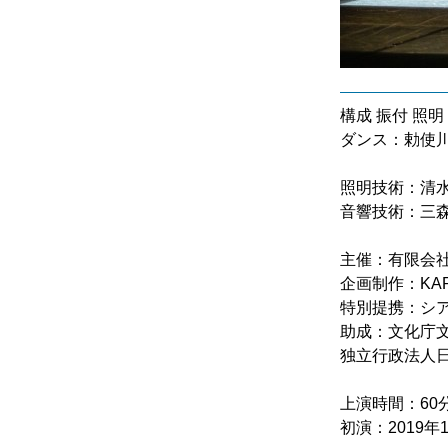
構成 振付 照明
ダンス：勅使川
照明技術：清
音響技術：三森
主催：有限会
企画制作：KA
特別提携：シア
助成：文化庁
独立行政法人
上演時間：60
初演：2019