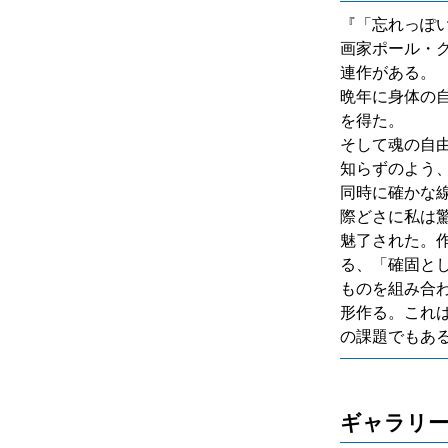
『「忘れっぽ
画家ポール・
連作がある。
晩年に身体の
を得た。
そして魂の自
知らずのよう
同時に確かな
際どさに私は
魅了された。
る、「確固と
ものを組み合
形作る。これ
の課題でもあ
ギャラリ