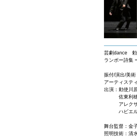
芸劇dance
ランボー詩集
振付/演出/美
アーティステ
出演：勅使川
佐東利穂
アレクサンド
ハビエル・
舞台監督：金
照明技術：清