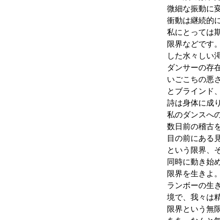
微細な振動に
衝動は継続的
私にとっては
限界などです
した水々しい
ダンサーの存
いごこちの悪
とブラインド
詩は身体に成
私のダンスへ
数日前の稽古
目の前にある
という限界、
同時に動き始
限界を生きよ
ランボーの生
境で、我々は
限界という無