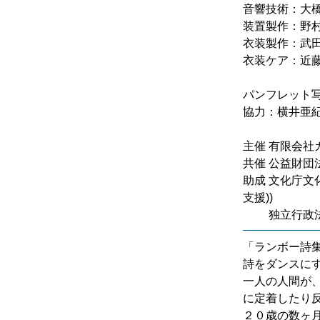
音響技術：大橋正
装置製作：野
衣装製作：武田園
衣装ケア：近
パンフレット
協力：横井亜紀
主催 有限会社
共催 公益財団
助成 文化庁文
支援))
独立行政法
「ランボ
詩をダンスに
一人の人間が
に定着したり
２０歳の数ヶ